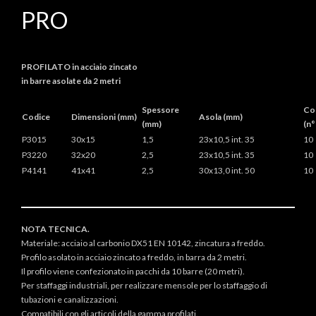
PRO
PROFILATO in acciaio zincato
in barre asolate da 2 metri
Spessore
Co
Codice
Dimensioni (mm)
Asola (mm)
(mm)
(n°
P3015
30x15
1,5
23x10,5 int. 35
10
P3220
32x20
2,5
23x10,5 int. 35
10
P4141
41x41
2,5
30x13,0 int. 50
10
NOTA TECNICA.
Materiale: acciaio al carbonio DX51 EN 10142, zincatura a freddo.
Profilo asolato in acciaio zincato a freddo, in barra da 2 metri.
Il profilo viene confezionato in pacchi da 10 barre (20 metri).
Per staffaggi industriali, per realizzare mensole per lo staffaggio di
tubazioni e canalizzazioni.
Compatibili con gli articoli della gamma profilati.