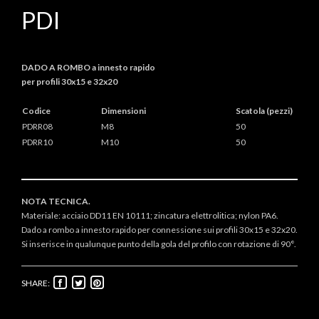
PDI
DADO A ROMBO a innesto rapido
per profili 30x15 e 32x20
Codice
Dimensioni
Scatola (pezzi)
PDRR08
M8
50
PDRR10
M10
50
NOTA TECNICA.
Materiale: acciaio DD11 EN 10111; zincatura elettrolitica; nylon PA6.
Dado a rombo a innesto rapido per connessione sui profili 30x15 e 32x20.
Si inserisce in qualunque punto della gola del profilo con rotazione di 90°.
SHARE: