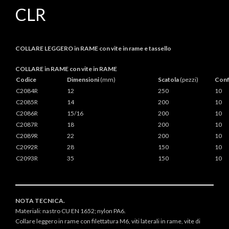
CLR
COLLARE LEGGERO in RAME con vite in rame e tassello
COLLARE in RAME con vite in RAME
Codice
Dimensioni
(mm)
Scatola
(pezzi)
Conf
C2084R
12
250
10
C2085R
14
200
10
C2086R
15/16
200
10
C2087R
18
200
10
C2089R
22
200
10
C2092R
28
150
10
C2093R
35
150
10
NOTA TECNICA.
Materiali: nastro CU EN 1652; nylon PA6.
Collare leggero in rame con filettatura M6, viti laterali in rame, vite di