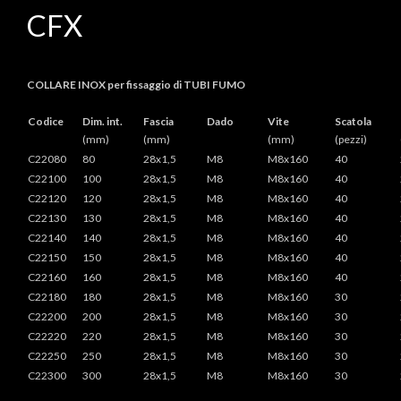
CFX
COLLARE INOX per fissaggio di TUBI FUMO
Codice
Dim. int.
Fascia
Dado
Vite
Scatola
(mm)
(mm)
(mm)
(pezzi)
C22080
80
28x1,5
M8
M8x160
40
C22100
100
28x1,5
M8
M8x160
40
C22120
120
28x1,5
M8
M8x160
40
C22130
130
28x1,5
M8
M8x160
40
C22140
140
28x1,5
M8
M8x160
40
C22150
150
28x1,5
M8
M8x160
40
C22160
160
28x1,5
M8
M8x160
40
C22180
180
28x1,5
M8
M8x160
30
C22200
200
28x1,5
M8
M8x160
30
C22220
220
28x1,5
M8
M8x160
30
C22250
250
28x1,5
M8
M8x160
30
C22300
300
28x1,5
M8
M8x160
30