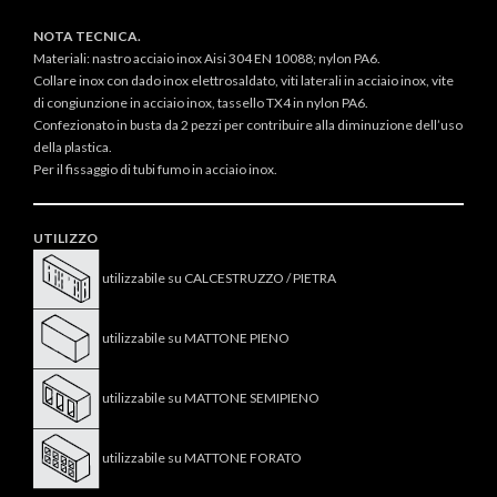
NOTA TECNICA.
Materiali: nastro acciaio inox Aisi 304 EN 10088; nylon PA6.
Collare inox con dado inox elettrosaldato, viti laterali in acciaio inox, vite
di congiunzione in acciaio inox, tassello TX4 in nylon PA6.
Confezionato in busta da 2 pezzi per contribuire alla diminuzione dell’uso
della plastica.
Per il fissaggio di tubi fumo in acciaio inox.
UTILIZZO
utilizzabile su CALCESTRUZZO / PIETRA
utilizzabile su MATTONE PIENO
utilizzabile su MATTONE SEMIPIENO
utilizzabile su MATTONE FORATO