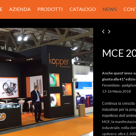
E
AZIENDA
PRODOTTI
CATALOGO
NEWS
CON
MCE 2
Anche quest'anno s
giunta alla 41ª edizi
Fieramilano - padiglio
13-16 Marzo 2018
Continua la crescita
industriali per la pro
rispettoso dell’ambie
MCE, la manifestazion
industriale, nella cli
spolvero: oltre 2.300 