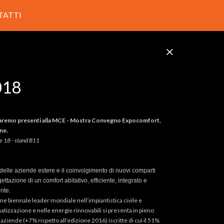
TATTI
018
aremo presenti alla MCE - Mostra Convegno Expocomfort,
one.
ne 18 - stand B11
 delle aziende estere e il coinvolgimento di nuovi comparti
gettazione di un comfort abitativo, efficiente, integrato e
nte.
e biennale leader mondiale nell’impiantistica civile e
matizzazione e nelle energie rinnovabili si presenta in pieno
aziende (+7% rispetto all’edizione 2016) iscritte di cui il 51%