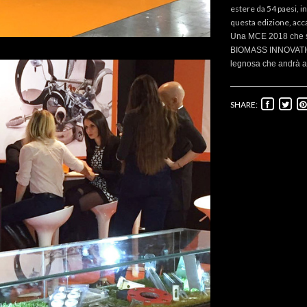
estere da 54 paesi, in
questa edizione, acca
Una MCE 2018 che si
BIOMASS INNOVATION
legnosa che andrà ad
SHARE: