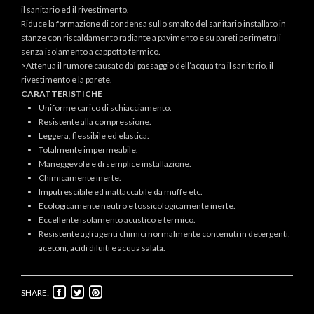
il sanitario ed il rivestimento.
Riduce la formazione di condensa sullo smalto del sanitario installato in
stanze con riscaldamento radiante a pavimento e su pareti perimetrali
senza isolamento a cappotto termico.
>Attenua il rumore causato dal passaggio dell’acqua tra il sanitario, il
rivestimento e la parete.
CARATTERISTICHE
Uniforme carico di schiacciamento.
Resistente alla compressione.
Leggera, flessibile ed elastica.
Totalmente impermeabile.
Maneggevole e di semplice installazione.
Chimicamente inerte.
Imputrescibile ed inattaccabile da muffe etc.
Ecologicamente neutro e tossicologicamente inerte.
Eccellente isolamento acustico e termico.
Resistente agli agenti chimici normalmente contenuti in detergenti,
acetoni, acidi diluiti e acqua salata.
SHARE: