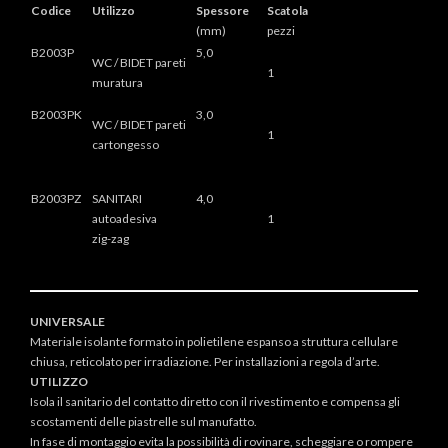
Codice
Utilizzo
Spessore
Scatola
(mm)
pezzi
B2003P
5,0
WC / BIDET pareti
1
muratura
B2003PK
3,0
WC / BIDET pareti
1
cartongesso
B2003PZ
SANITARI
4,0
autoadesiva
1
zig-zag
UNIVERSALE
Materiale isolante formato in polietilene espanso a struttura cellulare
chiusa, reticolato per irradiazione. Per installazioni a regola d’arte.
UTILIZZO
Isola il sanitario del contatto diretto con il rivestimento e compensa gli
scostamenti delle piastrelle sul manufatto.
In fase di montaggio evita la possibilità di rovinare, scheggiare o rompere