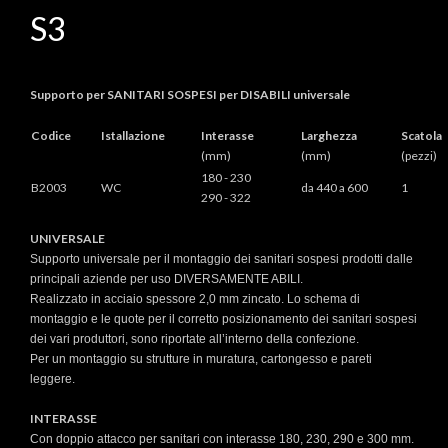
S3
Supporto per SANITARI SOSPESI per DISABILI universale
Codice
Istallazione
Interasse
Larghezza
Scatola
(mm)
(mm)
(pezzi)
180 - 230
B2003
WC
da 440 a 600
1
290 - 322
UNIVERSALE
Supporto universale per il montaggio dei sanitari sospesi prodotti dalle
principali aziende per uso DIVERSAMENTE ABILI.
Realizzato in acciaio spessore 2,0 mm zincato. Lo schema di
montaggio e le quote per il corretto posizionamento dei sanitari sospesi
dei vari produttori, sono riportate all’interno della confezione
.
Per un montaggio su strutture in
muratura, cartongesso e pareti
leggere
.
INTERASSE
Con doppio attacco per sanitari con interasse 180, 230, 290 e 300 mm.