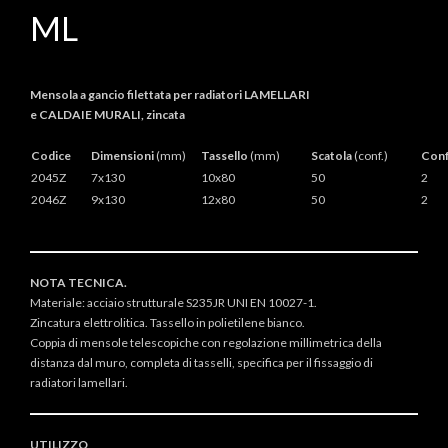
ML
Mensola a gancio filettata per radiatori LAMELLARI
e CALDAIE MURALI, zincata
Codice
Dimensioni
(mm)
Tassello
(mm)
Scatola
(conf.)
Conf
2045Z
7x130
10x80
50
2
2046Z
9x130
12x80
50
2
NOTA TECNICA.
Materiale: acciaio strutturale S235JR UNI EN 10027-1.
Zincatura elettrolitica. Tassello in polietilene bianco.
Coppia di mensole telescopiche con regolazione millimetrica della
distanza dal muro, completa di tasselli, specifica per il fissaggio di
radiatori lamellari.
UTILIZZO