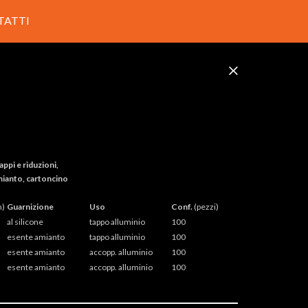
TATTI
pi e riduzioni,
amianto, cartoncino
)
Guarnizione
Uso
Conf.
(pezzi)
al silicone
tappo alluminio
100
esente amianto
tappo alluminio
100
esente amianto
accopp. alluminio
100
esente amianto
accopp. alluminio
100