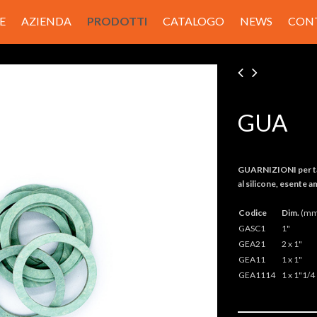
E
AZIENDA
PRODOTTI
CATALOGO
NEWS
CON
GUA
GUARNIZIONI per tap
al silicone, esente 
Codice
Dim.
(mm
GASC1
1"
GEA21
2 x 1"
GEA11
1 x 1"
GEA1114
1 x 1"1/4