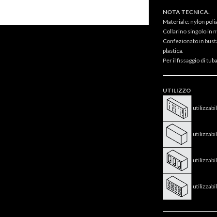
NOTA TECNICA.
Materiale: nylon poli
Collarino singolo in n
Confezionato in busta
plastica.
Per il fissaggio di tub
UTILIZZO
utilizzab
utilizza
utilizza
utilizza