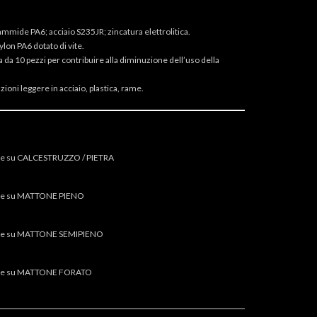
ammide PA6; acciaio S235JR; zincatura elettrolitica.
ylon PA6 dotato di vite.
 da 10 pezzi per contribuire alla diminuzione dell’uso della
azioni leggere in acciaio, plastica, rame.
ile su CALCESTRUZZO / PIETRA
bile su MATTONE PIENO
bile su MATTONE SEMIPIENO
bile su MATTONE FORATO