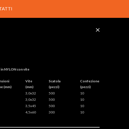
TATTI
n NYLON con vite
nsioni
Vite
Scatola
Confezione
ne (mm)
(mm)
(pezzi)
(pezzi)
3,0x32
500
10
3,0x32
500
10
3,5x45
500
10
4,5x60
300
10