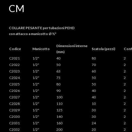
CM
COLLARE PESANTE per tubazioni PEHD
con attacco a manicotto Ø ½"
Dimensioni interne
Codice
Manicotto
Scatola (pezzi)
Conf
(mm)
C2021
1/2"
40
80
2
C2022
1/2"
50
70
2
C2023
1/2"
63
60
2
C2024
1/2"
75
50
2
C2025
1/2"
80
50
2
C2026
1/2"
90
40
2
C2027
1/2"
100
40
2
C2028
1/2"
110
10
2
C2029
1/2"
125
30
2
C2030
1/2"
140
30
2
C2031
1/2"
160
24
2
C2032
1/2"
200
20
2