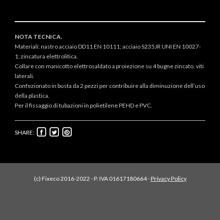
NOTA TECNICA.
Materiali: nastro acciaio DD11 EN 10111; acciaio S235JR UNI EN 10027-
1; zincatura elettrolitica.
Collare con manicotto elettrosaldato a proiezione su 4 bugne zincato, viti
laterali.
Confezionato in busta da 2 pezzi per contribuire alla diminuzione dell’uso
della plastica.
Per il fissaggio di tubazioni in polietilene PEHD e PVC.
SHARE:
(c) Fixeco 2016-2022 - P. IVA 01617180664 -
Privacy Policy