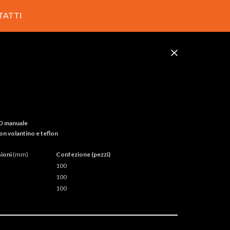
TATTI
O manuale
on volantino e teflon
ioni
(mm)
Confezione (pezzi)
100
100
100