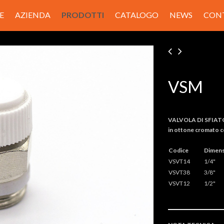
E
AZIENDA
PRODOTTI
CATALOGO
NEWS
CON
VSM
VALVOLA DI SFIAT
in ottone cromato c
Codice
Dimens
VSVT14
1/4"
VSVT38
3/8"
VSVT12
1/2"