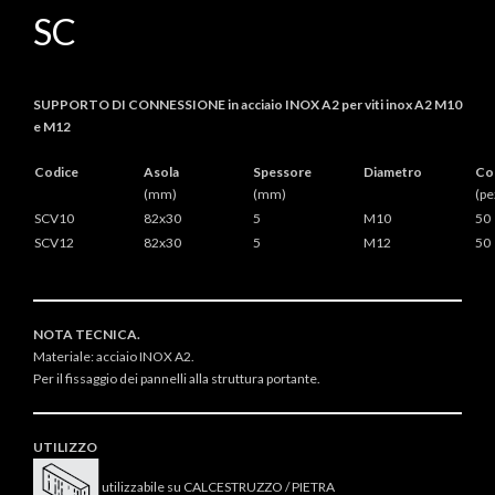
SC
SUPPORTO DI CONNESSIONE in acciaio INOX A2 per viti inox A2 M10
e M12
Codice
Asola
Spessore
Diametro
Co
(mm)
(mm)
(pe
SCV10
82x30
5
M10
50
SCV12
82x30
5
M12
50
NOTA TECNICA.
Materiale: acciaio INOX A2.
Per il fissaggio dei pannelli alla struttura portante.
UTILIZZO
utilizzabile su CALCESTRUZZO / PIETRA