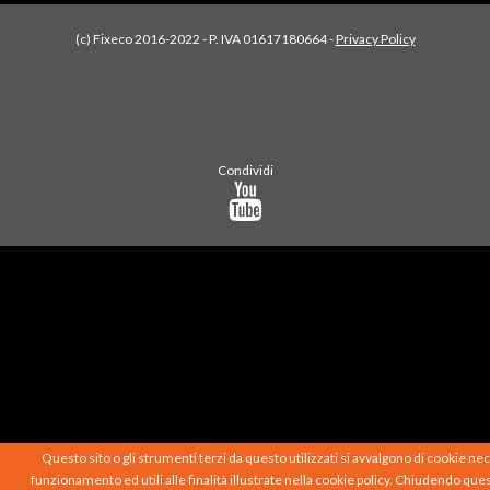
(c) Fixeco 2016-2022 - P. IVA 01617180664 -
Privacy Policy
Condividi
Questo sito o gli strumenti terzi da questo utilizzati si avvalgono di cookie nec
funzionamento ed utili alle finalità illustrate nella cookie policy. Chiudendo que