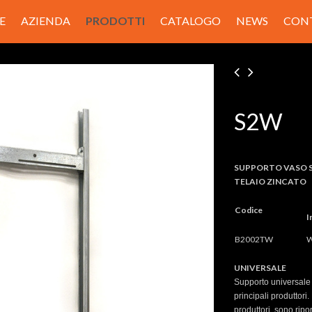
E
AZIENDA
PRODOTTI
CATALOGO
NEWS
CON
S2W
SUPPORTO VASO S
TELAIO ZINCATO
Codice
I
B2002TW
W
UNIVERSALE
Supporto universale 
principali produttori
produttori, sono ripo