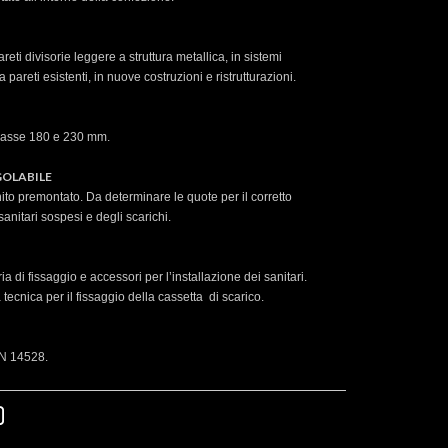
areti divisorie leggere a struttura metallica, in sistemi
 pareti esistenti, in nuove costruzioni e ristrutturazioni.
erasse 180 e 230 mm.
OLABILE
nito premontato. Da determinare le quote per il corretto
anitari sospesi e degli scarichi.
a di fissaggio e accessori per l’installazione dei sanitari.
tecnica per il fissaggio della cassetta di scarico.
N 14528.