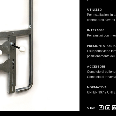
UTILIZZO
Per installazioni in p
contropareti davanti a
INTERASSE
Per sanitari con int
PREMONTATO REG
Il supporto viene for
posizionamento dei s
ACCESSORI
Completo di bulloneri
Completo di traversa 
NORMATIVA
UNI EN 997 e UNI E
SHARE: