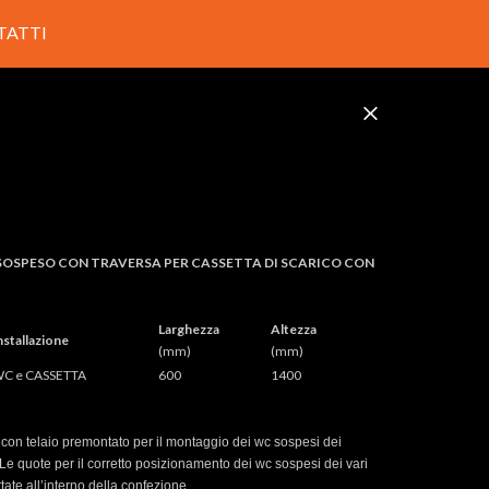
TATTI
OSPESO CON TRAVERSA PER CASSETTA DI SCARICO CON
Larghezza
Altezza
nstallazione
(mm)
(mm)
C e CASSETTA
600
1400
con telaio premontato per il montaggio dei wc sospesi dei
. Le quote per il corretto posizionamento dei wc sospesi dei vari
rtate all’interno della confezione.