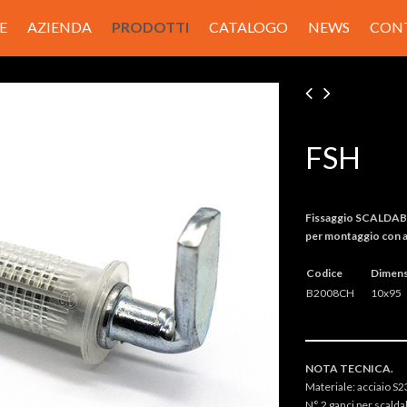
E
AZIENDA
PRODOTTI
CATALOGO
NEWS
CON
FSH
Fissaggio SCALDA
per montaggio con 
Codice
Dimens
B2008CH
10x95
NOTA TECNICA.
Materiale: acciaio 
N° 2 ganci per scaldab