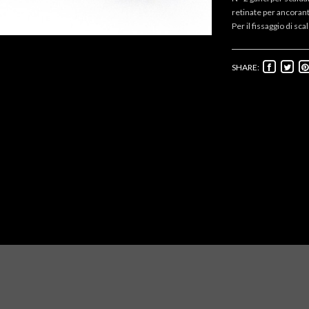
retinate per ancoran
Per il fissaggio di sc
SHARE: