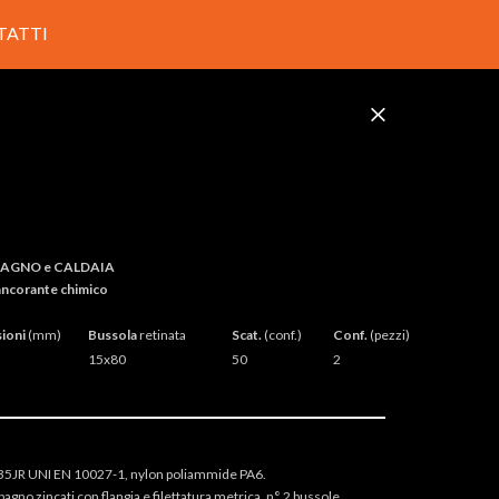
TATTI
BAGNO e CALDAIA
ancorante chimico
ioni
(mm)
Bussola
retinata
Scat.
(conf.)
Conf.
(pezzi)
15x80
50
2
S235JR UNI EN 10027-1, nylon poliammide PA6.
agno zincati con flangia e filettatura metrica, n° 2 bussole