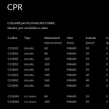
CPR
COLLARE per PLUVIALI ROTONDI,
zincato, pre-verniciato o rame
Codice
Tipo
Dimensioni
Vite
Scatola
C
interne (mm)
(mm)
(pezzi)
(p
C2181Z
zincato
60
M8x80
50
2
C2183Z
zincato
80
M8x80
50
2
C2184Z
zincato
100
M8x80
50
2
C2185Z
zincato
120
M8x80
50
2
C2186Z
zincato
125
M8x80
50
2
C2182Z
zincato
140
M8x80
40
2
C2180Z
zincato
160
M8x80
40
2
C2189Z
zincato
200
M8x80
30
2
C2183M
v. t. moro
80
M8x80
50
2
C2184M
v. t. moro
100
M8x80
50
2