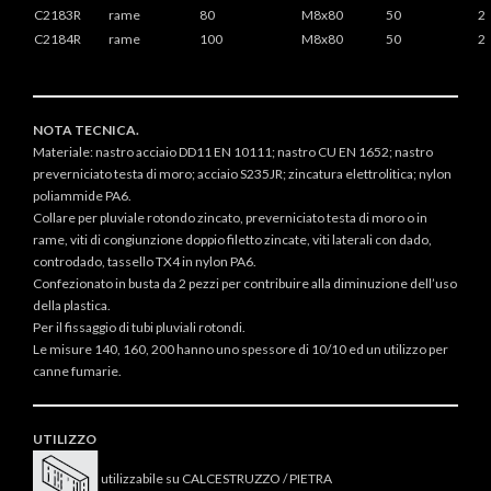
C2183R
rame
80
M8x80
50
2
C2184R
rame
100
M8x80
50
2
NOTA TECNICA.
Materiale: nastro acciaio DD11 EN 10111; nastro CU EN 1652; nastro
preverniciato testa di moro; acciaio S235JR; zincatura elettrolitica; nylon
poliammide PA6.
Collare per pluviale rotondo zincato, preverniciato testa di moro o in
rame, viti di congiunzione doppio filetto zincate, viti laterali con dado,
controdado, tassello TX4 in nylon PA6.
Confezionato in busta da 2 pezzi per contribuire alla diminuzione dell’uso
della plastica.
Per il fissaggio di tubi pluviali rotondi.
Le misure 140, 160, 200 hanno uno spessore di 10/10 ed un utilizzo per
canne fumarie.
UTILIZZO
utilizzabile su CALCESTRUZZO / PIETRA