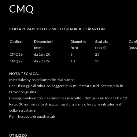
CMQ
COLLARE RAPIDO FIX R MULTI QUADRUPLO in NYLON
Codice
Dimensioni
Diametro
Scatola
Conf
(mm)
foro
(pezzi)
(pezz
CMQ16
da 16 a 20
8
25
CMQ22
da 22 a 26
10
25
NOTA TECNICA.
Materiale: nylon poliammide PA6 bianco.
Per il fissaggio di tubazioni leggere, tubi multistrato, tubi in ferro, tubi in
rame con guaina.
Fissaggio veloce con inserimento a martello. Effettuare un foro da 8 o 10
lungo 30 mm su calcestruzzo, muratura piena o forata, e introdurre il
collare a battere.
Per il fissaggio di quattro tubi.
UTILIZZO